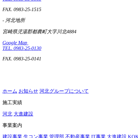
FAX. 0983-25-1515
- 河北地所
宮崎県児湯郡都農町大字川北4884
Google Map
TEL. 0983-25-0130
FAX. 0983-25-0141
ホーム
お知らせ
河北グループについて
施工実績
河北
大進建設
事業案内
建設事業
生コン事業
管理部
不動産事業
IT事業
大進建設
KO