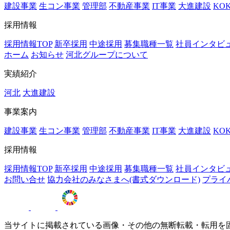
建設事業
生コン事業
管理部
不動産事業
IT事業
大進建設
KO
採用情報
採用情報TOP
新卒採用
中途採用
募集職種一覧
社員インタビ
ホーム
お知らせ
河北グループについて
実績紹介
河北
大進建設
事業案内
建設事業
生コン事業
管理部
不動産事業
IT事業
大進建設
KO
採用情報
採用情報TOP
新卒採用
中途採用
募集職種一覧
社員インタビ
お問い合せ
協力会社のみなさまへ(書式ダウンロード)
プライ
当サイトに掲載されている画像・その他の無断転載・転用を