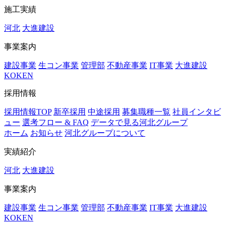
施工実績
河北
大進建設
事業案内
建設事業
生コン事業
管理部
不動産事業
IT事業
大進建設
KOKEN
採用情報
採用情報TOP
新卒採用
中途採用
募集職種一覧
社員インタビ
ュー
選考フロー & FAQ
データで見る河北グループ
ホーム
お知らせ
河北グループについて
実績紹介
河北
大進建設
事業案内
建設事業
生コン事業
管理部
不動産事業
IT事業
大進建設
KOKEN