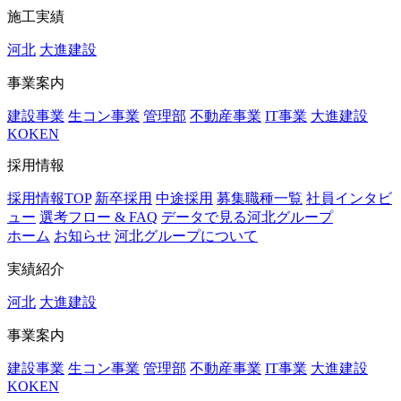
施工実績
河北
大進建設
事業案内
建設事業
生コン事業
管理部
不動産事業
IT事業
大進建設
KOKEN
採用情報
採用情報TOP
新卒採用
中途採用
募集職種一覧
社員インタビ
ュー
選考フロー & FAQ
データで見る河北グループ
ホーム
お知らせ
河北グループについて
実績紹介
河北
大進建設
事業案内
建設事業
生コン事業
管理部
不動産事業
IT事業
大進建設
KOKEN