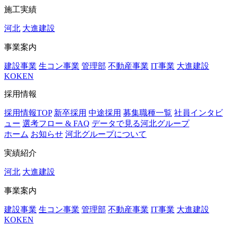
施工実績
河北
大進建設
事業案内
建設事業
生コン事業
管理部
不動産事業
IT事業
大進建設
KOKEN
採用情報
採用情報TOP
新卒採用
中途採用
募集職種一覧
社員インタビ
ュー
選考フロー & FAQ
データで見る河北グループ
ホーム
お知らせ
河北グループについて
実績紹介
河北
大進建設
事業案内
建設事業
生コン事業
管理部
不動産事業
IT事業
大進建設
KOKEN