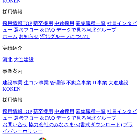
KOKEN
採用情報
採用情報TOP
新卒採用
中途採用
募集職種一覧
社員インタビ
ュー
選考フロー & FAQ
データで見る河北グループ
ホーム
お知らせ
河北グループについて
実績紹介
河北
大進建設
事業案内
建設事業
生コン事業
管理部
不動産事業
IT事業
大進建設
KOKEN
採用情報
採用情報TOP
新卒採用
中途採用
募集職種一覧
社員インタビ
ュー
選考フロー & FAQ
データで見る河北グループ
お問い合せ
協力会社のみなさまへ(書式ダウンロード)
プラ
イバシーポリシー