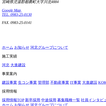
宮崎県児湯郡都農町大字川北4884
Google Map
TEL. 0983-25-0130
FAX. 0983-25-0141
ホーム
お知らせ
河北グループについて
施工実績
河北
大進建設
事業案内
建設事業
生コン事業
管理部
不動産事業
IT事業
大進建設
KO
採用情報
採用情報TOP
新卒採用
中途採用
募集職種一覧
社員インタビ
ホーム
お知らせ
河北グループについて