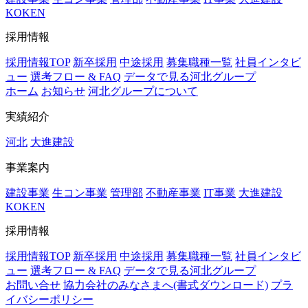
KOKEN
採用情報
採用情報TOP
新卒採用
中途採用
募集職種一覧
社員インタビ
ュー
選考フロー & FAQ
データで見る河北グループ
ホーム
お知らせ
河北グループについて
実績紹介
河北
大進建設
事業案内
建設事業
生コン事業
管理部
不動産事業
IT事業
大進建設
KOKEN
採用情報
採用情報TOP
新卒採用
中途採用
募集職種一覧
社員インタビ
ュー
選考フロー & FAQ
データで見る河北グループ
お問い合せ
協力会社のみなさまへ(書式ダウンロード)
プラ
イバシーポリシー